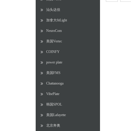
汕头达佳
加拿大fitLight
NeuroCom
美国Vertec
COINFY
power plate
美国FMS
Chattanooga
VibePlate
韩国SPOL
美国Lafayette
北京奔奥