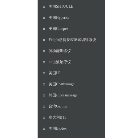
美国SHTUULE
美国Hyperice
美国Compex
Fitlight敏捷反应测试训练系统
肺功能训练仪
冲击波治疗仪
美国LP
美国Chattanooga
韩国super massage
台湾Garmin
意大利BTS
美国Biodex