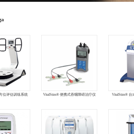
ga
0全方位评估训练系统
VitalStim® 便携式吞咽障碍治疗仪
VitalStim