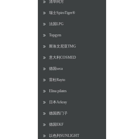
清华同方
瑞士SpiroTiger®
法国LPG
Topgym
斯洛文尼亚TMG
意大利COSMED
德国seca
雷杜Rayto
Elina pilates
日本Arkray
德国西门子
德国EKF
以色列SUNLIGHT