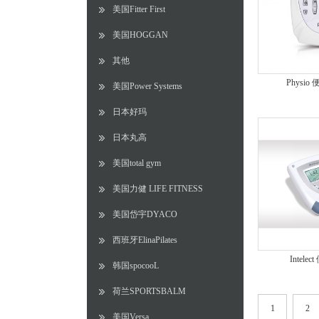
美国Fitter First
美国HOGGAN
其他
Physi
美国Power Systems
日本好玛
日本丸高
美国total gym
美国力健 LIFE FITNESS
美国岱宇DYACO
西班牙ElinaPilates
Intel
韩国spocooL
荷兰SPORTSBALM
1
2
美国Versa