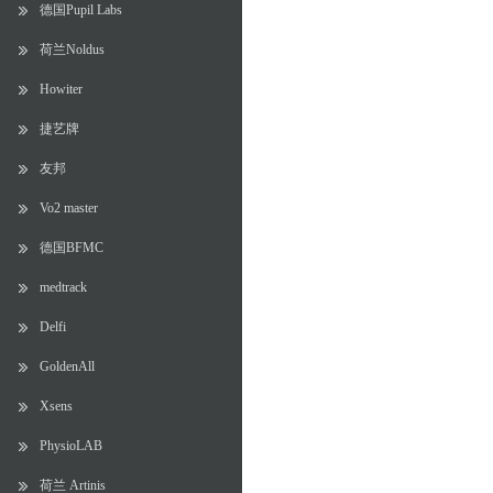
德国Pupil Labs
荷兰Noldus
Howiter
捷艺牌
友邦
Vo2 master
德国BFMC
medtrack
Delfi
GoldenAll
Xsens
PhysioLAB
荷兰 Artinis