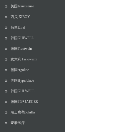
美国Kinetisense
西贝 XIBOY
荷兰Enraf
韩国GHIWELL
德国Trautwein
意大利 Fisiowarm
德国ergoline
美国Hyperblade
韩国GHI WELL
德国耶格JAEGER
瑞士席勒Schiller
豪泰医疗