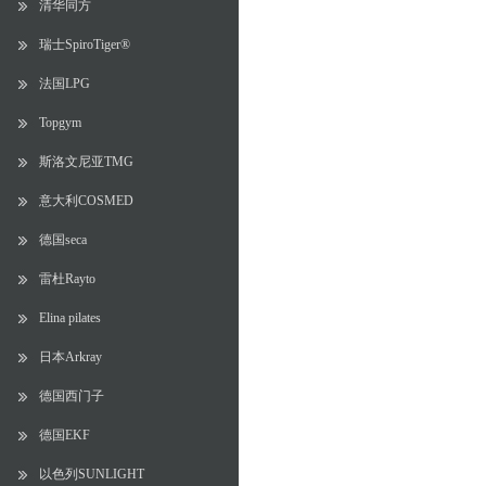
清华同方
瑞士SpiroTiger®
法国LPG
Topgym
斯洛文尼亚TMG
意大利COSMED
德国seca
雷杜Rayto
Elina pilates
日本Arkray
德国西门子
德国EKF
以色列SUNLIGHT