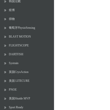
韩国元晓
煜博
得物
葡萄牙PhysioSensing
BLAST MOTION
FLIGHTSCOPE
DARTFISH
Systrain
英国CryoAction
美国 LITECURE
PNOE
美国Shuttle MVP
Sport Ready