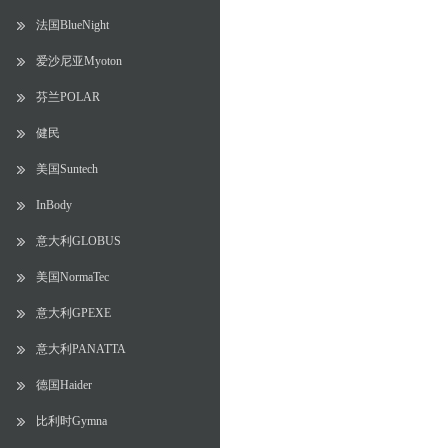
法国BlueNight
爱沙尼亚Myoton
芬兰POLAR
健民
美国Suntech
InBody
意大利GLOBUS
美国NormaTec
意大利GPEXE
意大利PANATTA
德国Haider
比利时Gymna