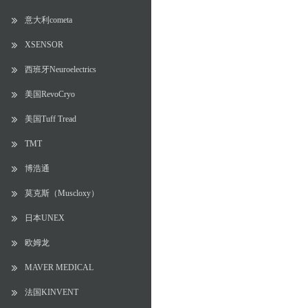
意大利cometa
XSENSOR
西班牙Neuroelectrics
美国RevoCryo
美国Tuff Tread
TMT
博浩通
莫克斯（Muscloxy）
日本UNEX
欧姆龙
MAVER MEDICAL
法国KINVENT