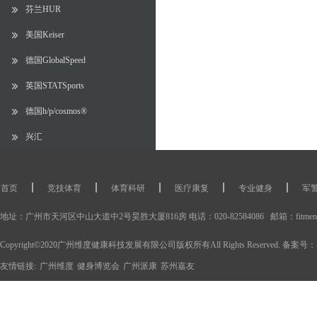
芬兰HUR
美国Keiser
德国GlobalSpeed
英国STATSports
德国h/p/cosmos®
兴汇
首页
竞技体育
体育科研
医疗康复
专业健身
军
体能训练产品
运动康复产品
体育科研设备
运动康复工作室
地址：广州市天河区中山大道中2号昊胜大厦816房 电话：020-82584086 邮箱：fitment@
Copyright©2020广州维度健康科技发展有限公司版权所有All Rights Reserved. 备案号：
友情链接:
广州维度
健身博览会
广州派康
苏州嘉友