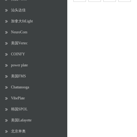
汕头达佳
加拿大fitLight
NeuroCom
美国Vertec
COINFY
power plate
美国FMS
Chattanooga
VibePlate
韩国SPOL
美国Lafayette
北京奔奥