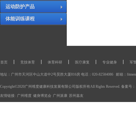
运动防护产品
体能训练课程
首页
竞技体育
体育科研
医疗康复
专业健身
军
体能训练产品
运动康复产品
体育科研设备
运动康复工作室
地址：广州市天河区中山大道中2号昊胜大厦816房 电话：020-82584086 邮箱：fitment@
Copyright©2020广州维度健康科技发展有限公司版权所有All Rights Reserved. 备案号：
友情链接:
广州维度
健身博览会
广州派康
苏州嘉友