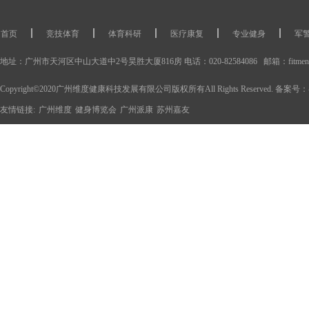
首页
竞技体育
体育科研
医疗康复
专业健身
军
体能训练产品
运动康复产品
体育科研设备
运动康复工作室
地址：广州市天河区中山大道中2号昊胜大厦816房 电话：020-82584086 邮箱：fitment@
Copyright©2020广州维度健康科技发展有限公司版权所有All Rights Reserved. 备案号：
友情链接:
广州维度
健身博览会
广州派康
苏州嘉友