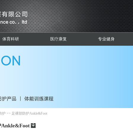
体育科研
医疗康复
专业健身
防护
>>
足裸部防护Ankle&Foot
nkle&Foot