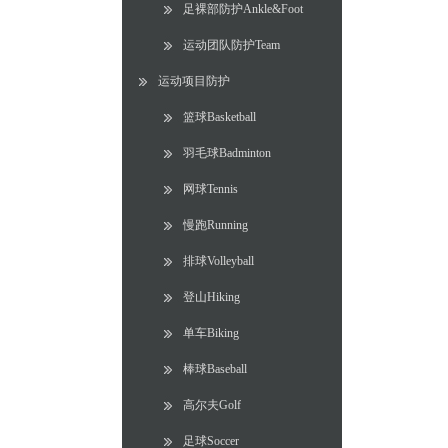
足裸部防护Ankle&Foot
运动团队防护Team
运动项目防护
篮球Basketball
羽毛球Badminton
网球Tennis
慢跑Running
排球Volleyball
登山Hiking
单车Biking
棒球Baseball
高尔夫Golf
足球Soccer