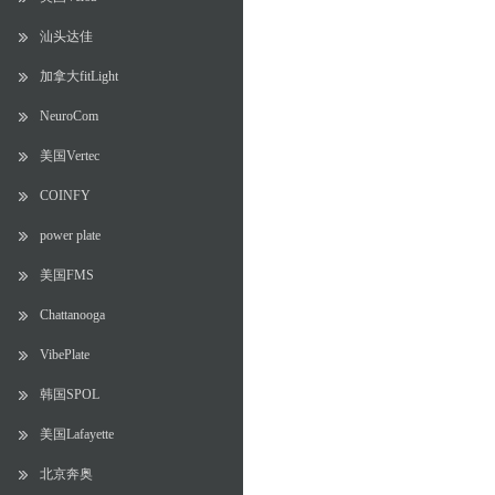
汕头达佳
加拿大fitLight
NeuroCom
美国Vertec
COINFY
power plate
美国FMS
Chattanooga
VibePlate
韩国SPOL
美国Lafayette
北京奔奥