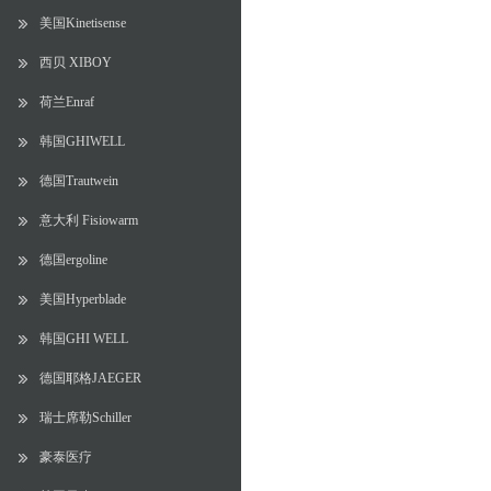
美国Kinetisense
西贝 XIBOY
荷兰Enraf
韩国GHIWELL
德国Trautwein
意大利 Fisiowarm
德国ergoline
美国Hyperblade
韩国GHI WELL
德国耶格JAEGER
瑞士席勒Schiller
豪泰医疗