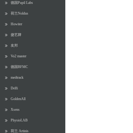
德国Pupil Labs
荷兰Noldus
Howiter
捷艺牌
友邦
Vo2 master
德国BFMC
medtrack
Delfi
GoldenAll
Xsens
PhysioLAB
荷兰 Artinis