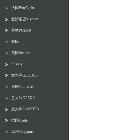
法国BlueNight
爱沙尼亚Myoton
芬兰POLAR
健民
美国Suntech
InBody
意大利GLOBUS
美国NormaTec
意大利GPEXE
意大利PANATTA
德国Haider
比利时Gymna