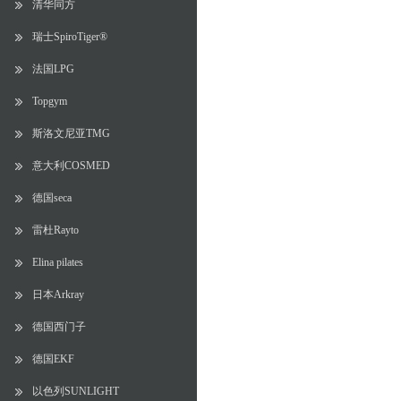
清华同方
瑞士SpiroTiger®
法国LPG
Topgym
斯洛文尼亚TMG
意大利COSMED
德国seca
雷杜Rayto
Elina pilates
日本Arkray
德国西门子
德国EKF
以色列SUNLIGHT