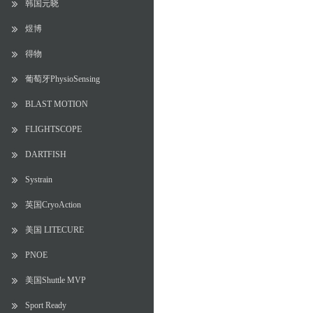
韩国元晓
煜博
得物
葡萄牙PhysioSensing
BLAST MOTION
FLIGHTSCOPE
DARTFISH
Systrain
英国CryoAction
美国 LITECURE
PNOE
美国Shuttle MVP
Sport Ready