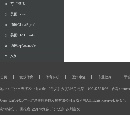
芬兰HUR
美国Keiser
德国GlobalSpeed
英国STATSports
德国h/p/cosmos®
兴汇
首页
竞技体育
体育科研
医疗康复
专业健身
军
体能训练产品
运动康复产品
体育科研设备
运动康复工作室
地址：广州市天河区中山大道中2号昊胜大厦816房 电话：020-82584086 邮箱：fitment@
Copyright©2020广州维度健康科技发展有限公司版权所有All Rights Reserved. 备案号：
友情链接:
广州维度
健身博览会
广州派康
苏州嘉友