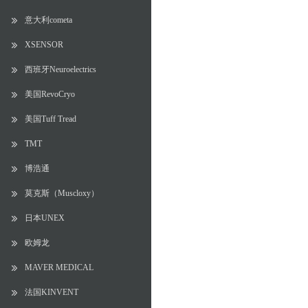
意大利cometa
XSENSOR
西班牙Neuroelectrics
美国RevoCryo
美国Tuff Tread
TMT
博浩通
莫克斯（Muscloxy）
日本UNEX
欧姆龙
MAVER MEDICAL
法国KINVENT