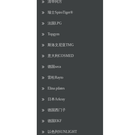
清华同方
瑞士SpiroTiger®
法国LPG
Topgym
斯洛文尼亚TMG
意大利COSMED
德国seca
雷杜Rayto
Elina pilates
日本Arkray
德国西门子
德国EKF
以色列SUNLIGHT