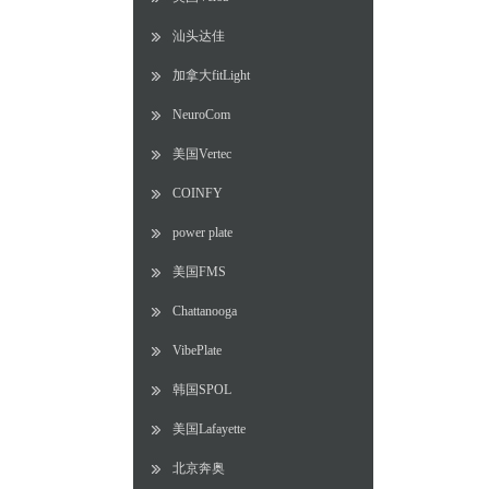
汕头达佳
加拿大fitLight
NeuroCom
美国Vertec
COINFY
power plate
美国FMS
Chattanooga
VibePlate
韩国SPOL
美国Lafayette
北京奔奥