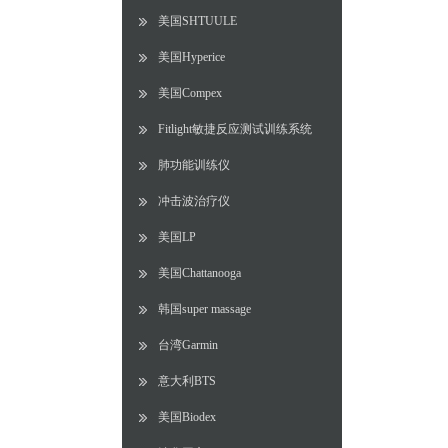
美国SHTUULE
美国Hyperice
美国Compex
Fitlight敏捷反应测试训练系统
肺功能训练仪
冲击波治疗仪
美国LP
美国Chattanooga
韩国super massage
台湾Garmin
意大利BTS
美国Biodex