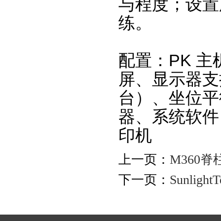
与程度；设置
练。
配置：PK 主
屏、显示器支
台）、坐位平衡
器、系统软件
印机
上一页：
M360
下一页：
Sunli