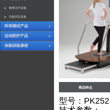
物理治疗设备
功能评定设备
科研测试产品
运动防护产品
体能训练课程
商品特点
型号：PK252
技术参数：